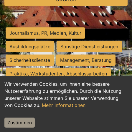
Journalismus, PR, Medien, Kultur
Ausbildungsplätze
Sonstige Dienstleistungen
Sicherheitsdienste
Management, Beratung
Praktika, Werkstudenten, Abschlussarbeiten
Wir verwenden Cookies, um Ihnen eine bessere
Personalwesen
Assistenz, Sekretariat
Nutzererfahrung zu ermöglichen. Durch die Nutzung
unserer Webseite stimmen Sie unserer Verwendung
Hilfskräfte, Aushilfs- und Nebenjobs
von Cookies zu.
Mehr Informationen
Einkauf, Logistik, Materialwirtschaft
Zustimmen
Weiterbildung, Studium, duale Ausbildung