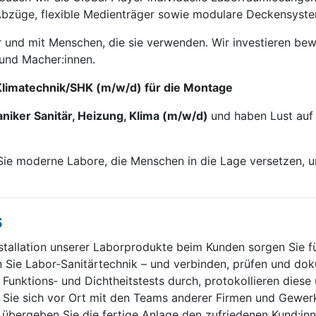
Abzüge, flexible Medienträger sowie modulare Deckensyst
und mit Menschen, die sie verwenden. Wir investieren be­w
 und Macher:innen.
Klimatechnik/SHK (m/w/d) für die Montage
iker Sanitär, Heizung, Klima (m/w/d)
und haben Lust auf
Sie moderne Labore, die Menschen in die Lage versetzen, 
s
stallation unserer Laborprodukte beim Kunden sorgen Sie fü
en Sie Labor‑Sanitärtechnik – und verbinden, prüfen und do
e Funktions‑ und Dichtheitstests durch, protokollieren die
 Sie sich vor Ort mit den Teams anderer Firmen und Gewer
übergeben Sie die fertige Anlage den zufriedenen Kund:inn