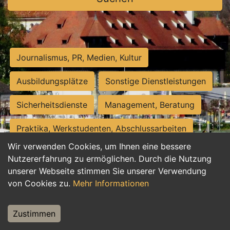
Journalismus, PR, Medien, Kultur
Ausbildungsplätze
Sonstige Dienstleistungen
Sicherheitsdienste
Management, Beratung
Praktika, Werkstudenten, Abschlussarbeiten
Wir verwenden Cookies, um Ihnen eine bessere
Personalwesen
Assistenz, Sekretariat
Nutzererfahrung zu ermöglichen. Durch die Nutzung
unserer Webseite stimmen Sie unserer Verwendung
Hilfskräfte, Aushilfs- und Nebenjobs
von Cookies zu.
Mehr Informationen
Einkauf, Logistik, Materialwirtschaft
Zustimmen
Weiterbildung, Studium, duale Ausbildung