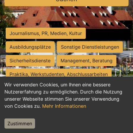
Journalismus, PR, Medien, Kultur
Ausbildungsplätze
Sonstige Dienstleistungen
Sicherheitsdienste
Management, Beratung
Praktika, Werkstudenten, Abschlussarbeiten
Wir verwenden Cookies, um Ihnen eine bessere
Personalwesen
Assistenz, Sekretariat
Nutzererfahrung zu ermöglichen. Durch die Nutzung
unserer Webseite stimmen Sie unserer Verwendung
Hilfskräfte, Aushilfs- und Nebenjobs
von Cookies zu.
Mehr Informationen
Einkauf, Logistik, Materialwirtschaft
Zustimmen
Weiterbildung, Studium, duale Ausbildung