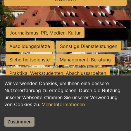
Journalismus, PR, Medien, Kultur
Ausbildungsplätze
Sonstige Dienstleistungen
Sicherheitsdienste
Management, Beratung
Praktika, Werkstudenten, Abschlussarbeiten
Wir verwenden Cookies, um Ihnen eine bessere
Personalwesen
Assistenz, Sekretariat
Nutzererfahrung zu ermöglichen. Durch die Nutzung
unserer Webseite stimmen Sie unserer Verwendung
Hilfskräfte, Aushilfs- und Nebenjobs
von Cookies zu.
Mehr Informationen
Einkauf, Logistik, Materialwirtschaft
Zustimmen
Weiterbildung, Studium, duale Ausbildung