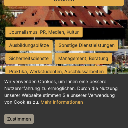
Journalismus, PR, Medien, Kultur
Ausbildungsplätze
Sonstige Dienstleistungen
Sicherheitsdienste
Management, Beratung
Praktika, Werkstudenten, Abschlussarbeiten
Wir verwenden Cookies, um Ihnen eine bessere
Personalwesen
Assistenz, Sekretariat
Nutzererfahrung zu ermöglichen. Durch die Nutzung
unserer Webseite stimmen Sie unserer Verwendung
Hilfskräfte, Aushilfs- und Nebenjobs
von Cookies zu.
Mehr Informationen
Einkauf, Logistik, Materialwirtschaft
Zustimmen
Weiterbildung, Studium, duale Ausbildung