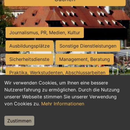
Journalismus, PR, Medien, Kultur
Ausbildungsplätze
Sonstige Dienstleistungen
Sicherheitsdienste
Management, Beratung
Praktika, Werkstudenten, Abschlussarbeiten
Wir verwenden Cookies, um Ihnen eine bessere
Personalwesen
Assistenz, Sekretariat
Nutzererfahrung zu ermöglichen. Durch die Nutzung
unserer Webseite stimmen Sie unserer Verwendung
Hilfskräfte, Aushilfs- und Nebenjobs
von Cookies zu.
Mehr Informationen
Einkauf, Logistik, Materialwirtschaft
Zustimmen
Weiterbildung, Studium, duale Ausbildung