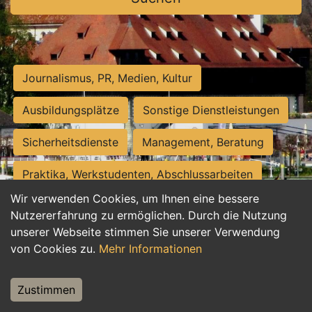
Journalismus, PR, Medien, Kultur
Ausbildungsplätze
Sonstige Dienstleistungen
Sicherheitsdienste
Management, Beratung
Praktika, Werkstudenten, Abschlussarbeiten
Wir verwenden Cookies, um Ihnen eine bessere
Personalwesen
Assistenz, Sekretariat
Nutzererfahrung zu ermöglichen. Durch die Nutzung
unserer Webseite stimmen Sie unserer Verwendung
Hilfskräfte, Aushilfs- und Nebenjobs
von Cookies zu.
Mehr Informationen
Einkauf, Logistik, Materialwirtschaft
Zustimmen
Weiterbildung, Studium, duale Ausbildung