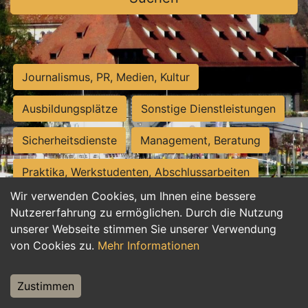
Journalismus, PR, Medien, Kultur
Ausbildungsplätze
Sonstige Dienstleistungen
Sicherheitsdienste
Management, Beratung
Praktika, Werkstudenten, Abschlussarbeiten
Wir verwenden Cookies, um Ihnen eine bessere
Personalwesen
Assistenz, Sekretariat
Nutzererfahrung zu ermöglichen. Durch die Nutzung
unserer Webseite stimmen Sie unserer Verwendung
Hilfskräfte, Aushilfs- und Nebenjobs
von Cookies zu.
Mehr Informationen
Einkauf, Logistik, Materialwirtschaft
Zustimmen
Weiterbildung, Studium, duale Ausbildung