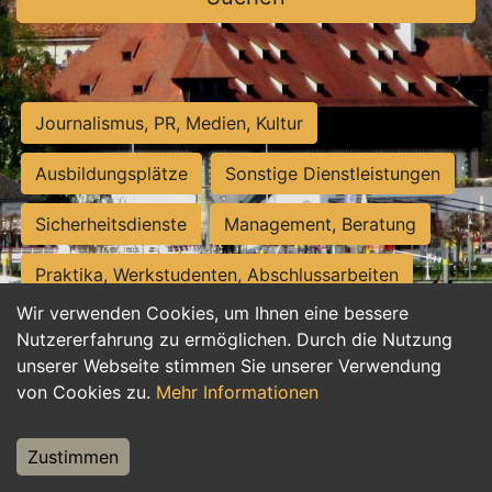
Journalismus, PR, Medien, Kultur
Ausbildungsplätze
Sonstige Dienstleistungen
Sicherheitsdienste
Management, Beratung
Praktika, Werkstudenten, Abschlussarbeiten
Wir verwenden Cookies, um Ihnen eine bessere
Personalwesen
Assistenz, Sekretariat
Nutzererfahrung zu ermöglichen. Durch die Nutzung
unserer Webseite stimmen Sie unserer Verwendung
Hilfskräfte, Aushilfs- und Nebenjobs
von Cookies zu.
Mehr Informationen
Einkauf, Logistik, Materialwirtschaft
Zustimmen
Weiterbildung, Studium, duale Ausbildung