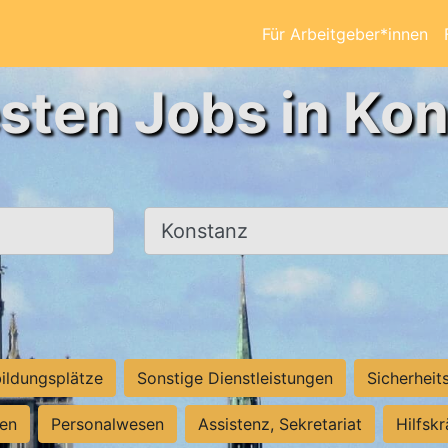
Für Arbeitgeber*innen
sten Jobs in Ko
Ort, Stadt
ildungsplätze
Sonstige Dienstleistungen
Sicherheit
ten
Personalwesen
Assistenz, Sekretariat
Hilfsk