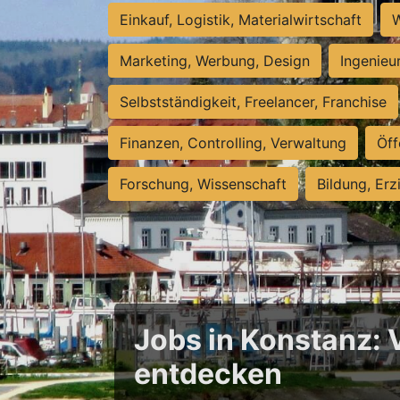
Einkauf, Logistik, Materialwirtschaft
W
Marketing, Werbung, Design
Ingenieu
Selbstständigkeit, Freelancer, Franchise
Finanzen, Controlling, Verwaltung
Öff
Forschung, Wissenschaft
Bildung, Erz
Jobs in Konstanz: 
entdecken