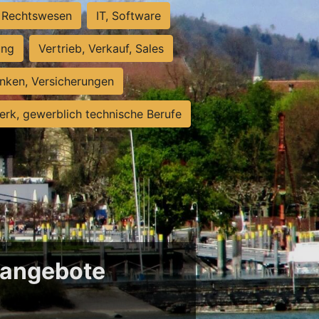
Rechtswesen
IT, Software
ung
Vertrieb, Verkauf, Sales
nken, Versicherungen
rk, gewerblich technische Berufe
enangebote