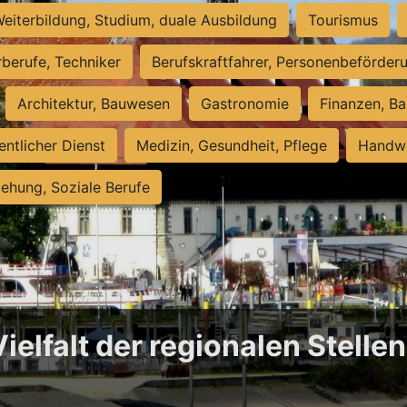
eiterbildung, Studium, duale Ausbildung
Tourismus
rberufe, Techniker
Berufskraftfahrer, Personenbeförder
Architektur, Bauwesen
Gastronomie
Finanzen, Ba
entlicher Dienst
Medizin, Gesundheit, Pflege
Handwe
iehung, Soziale Berufe
Vielfalt der regionalen Stell