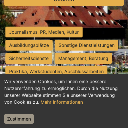
Journalismus, PR, Medien, Kultur
Ausbildungsplätze
Sonstige Dienstleistungen
Sicherheitsdienste
Management, Beratung
Praktika, Werkstudenten, Abschlussarbeiten
Wir verwenden Cookies, um Ihnen eine bessere
Personalwesen
Assistenz, Sekretariat
Nutzererfahrung zu ermöglichen. Durch die Nutzung
unserer Webseite stimmen Sie unserer Verwendung
Hilfskräfte, Aushilfs- und Nebenjobs
von Cookies zu.
Mehr Informationen
Einkauf, Logistik, Materialwirtschaft
Zustimmen
Weiterbildung, Studium, duale Ausbildung