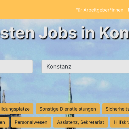
Für Arbeitgeber*innen
sten Jobs in Ko
Ort, Stadt
ildungsplätze
Sonstige Dienstleistungen
Sicherheit
ten
Personalwesen
Assistenz, Sekretariat
Hilfsk