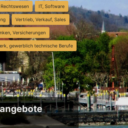
Rechtswesen
IT, Software
ung
Vertrieb, Verkauf, Sales
nken, Versicherungen
rk, gewerblich technische Berufe
enangebote