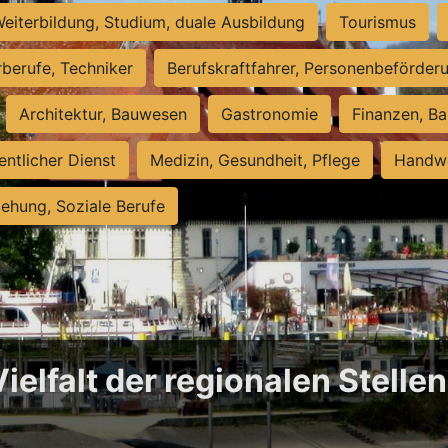
eiterbildung, Studium, duale Ausbildung
Tourismus
rberufe, Techniker
Berufskraftfahrer, Personenbeförder
Architektur, Bauwesen
Gastronomie
Finanzen, Ba
entlicher Dienst
Medizin, Gesundheit, Pflege
Handwe
iehung, Soziale Berufe
Vielfalt der regionalen Stell