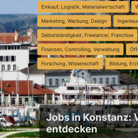
Einkauf, Logistik, Materialwirtschaft
W
Marketing, Werbung, Design
Ingenieu
Selbstständigkeit, Freelancer, Franchise
Finanzen, Controlling, Verwaltung
Öff
Forschung, Wissenschaft
Bildung, Erz
Jobs in Konstanz: 
entdecken