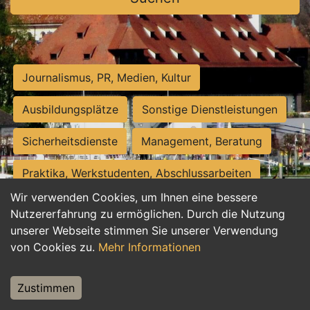
Journalismus, PR, Medien, Kultur
Ausbildungsplätze
Sonstige Dienstleistungen
Sicherheitsdienste
Management, Beratung
Praktika, Werkstudenten, Abschlussarbeiten
Wir verwenden Cookies, um Ihnen eine bessere
Personalwesen
Assistenz, Sekretariat
Nutzererfahrung zu ermöglichen. Durch die Nutzung
unserer Webseite stimmen Sie unserer Verwendung
Hilfskräfte, Aushilfs- und Nebenjobs
von Cookies zu.
Mehr Informationen
Einkauf, Logistik, Materialwirtschaft
Zustimmen
Weiterbildung, Studium, duale Ausbildung