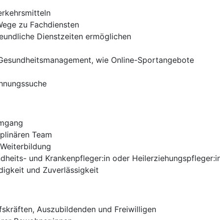
erkehrsmitteln
Wege zu Fachdiensten
eundliche Dienstzeiten ermöglichen
n Gesundheitsmanagement, wie Online-Sportangebote
ohnungssuche
Umgang
iplinären Team
 Weiterbildung
undheits- und Krankenpfleger:in oder Heilerziehungspfleger:i
igkeit und Zuverlässigkeit
fskräften, Auszubildenden und Freiwilligen